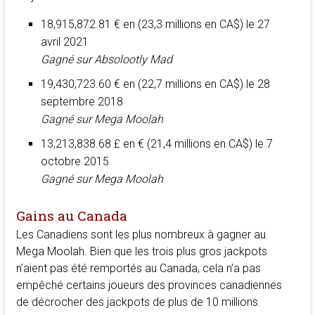
18,915,872.81 € en (23,3 millions en CA$) le 27
avril 2021
Gagné sur Absolootly Mad
19,430,723.60 € en (22,7 millions en CA$) le 28
septembre 2018
Gagné sur Mega Moolah
13,213,838.68 £ en € (21,4 millions en CA$) le 7
octobre 2015
Gagné sur Mega Moolah
Gains au Canada
Les Canadiens sont les plus nombreux à gagner au
Mega Moolah. Bien que les trois plus gros jackpots
n’aient pas été remportés au Canada, cela n’a pas
empêché certains joueurs des provinces canadiennes
de décrocher des jackpots de plus de 10 millions.