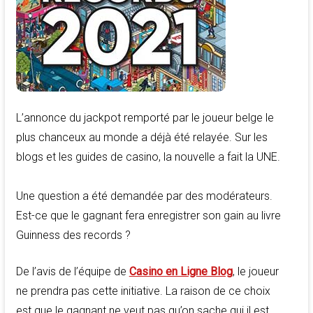
L’annonce du jackpot remporté par le joueur belge le
plus chanceux au monde a déjà été relayée. Sur les
blogs et les guides de casino, la nouvelle a fait la UNE.
Une question a été demandée par des modérateurs.
Est-ce que le gagnant fera enregistrer son gain au livre
Guinness des records ?
De l’avis de l’équipe de
Casino en Ligne Blog
, le joueur
ne prendra pas cette initiative. La raison de ce choix
est que le gagnant ne veut pas qu’on sache qui il est.