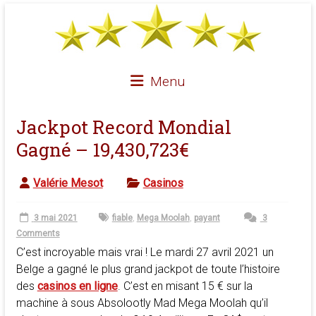
Skip
to
content
Casino
Menu
en
Jackpot Record Mondial
Ligne
Gagné – 19,430,723€
Valérie Mesot
Casinos
3 mai 2021
fiable
,
Mega Moolah
,
payant
3
Comments
C’est incroyable mais vrai ! Le mardi 27 avril 2021 un
Belge a gagné le plus grand jackpot de toute l’histoire
des
casinos en ligne
.
C’est en misant 15 € sur la
machine à sous Absolootly Mad Mega Moolah qu’il