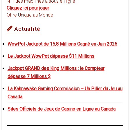
N°1 des machines à sous en ligne
Cliquez ici pour jouer
Offre Unique au Monde
Actualité
WowPot Jackpot de 15,8 Millions Gagné en Juin 2026
Le Jackpot WowPot dépasse $11 Millions
Jackpot GRAND des King Millions : le Compteur
dépasse 7 Millions $
La Kahnawake Gaming Commission – Un Pilier du Jeu au
Canada
Sites Officiels de Jeux de Casino en Ligne au Canada