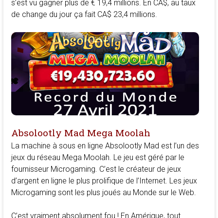
s’est vu gagner plus de € 19,4 millions. En CA$, au taux
de change du jour ça fait CA$ 23,4 millions.
Absolootly Mad Mega Moolah
La machine à sous en ligne Absolootly Mad est l’un des
jeux du réseau Mega Moolah. Le jeu est géré par le
fournisseur Microgaming. C’est le créateur de jeux
d’argent en ligne le plus prolifique de l’Internet. Les jeux
Microgaming sont les plus joués au Monde sur le Web.
C’est vraiment absolument fou ! En Amérique, tout