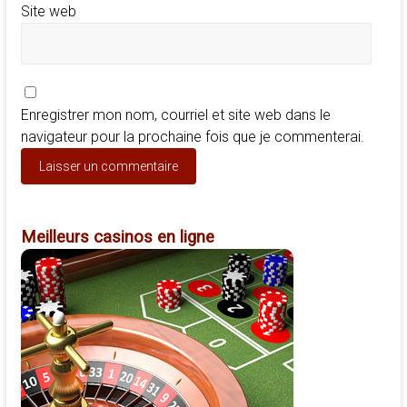
Site web
Enregistrer mon nom, courriel et site web dans le
navigateur pour la prochaine fois que je commenterai.
Meilleurs casinos en ligne