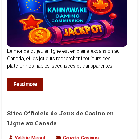
Le monde du jeu en ligne est en pleine expansion au
Canada, et les joueurs recherchent toujours des
plateformes fiables, sécurisées et transparentes.
Read more
Sites Officiels de Jeux de Casino en
Ligne au Canada
Valérie Mesot
Canada
,
Casinos