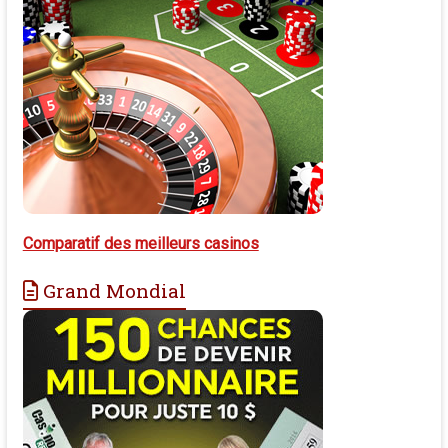
Comparatif des meilleurs casinos
Grand Mondial