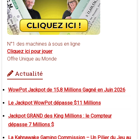
N°1 des machines à sous en ligne
Cliquez ici pour jouer
Offre Unique au Monde
Actualité
WowPot Jackpot de 15,8 Millions Gagné en Juin 2026
Le Jackpot WowPot dépasse $11 Millions
Jackpot GRAND des King Millions : le Compteur
dépasse 7 Millions $
La Kahnawake Gaming Commission – Un Pilier du Jeu au