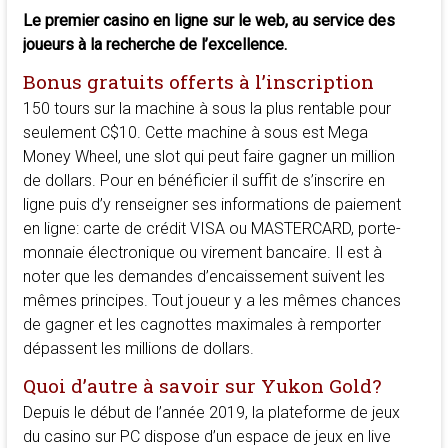
Le premier casino en ligne sur le web, au service des
joueurs à la recherche de l’excellence.
Bonus gratuits offerts à l’inscription
150 tours sur la machine à sous la plus rentable pour
seulement C$10. Cette machine à sous est Mega
Money Wheel, une slot qui peut faire gagner un million
de dollars. Pour en bénéficier il suffit de s’inscrire en
ligne puis d’y renseigner ses informations de paiement
en ligne: carte de crédit VISA ou MASTERCARD, porte-
monnaie électronique ou virement bancaire. Il est à
noter que les demandes d’encaissement suivent les
mêmes principes. Tout joueur y a les mêmes chances
de gagner et les cagnottes maximales à remporter
dépassent les millions de dollars.
Quoi d’autre à savoir sur Yukon Gold?
Depuis le début de l’année 2019, la plateforme de jeux
du casino sur PC dispose d’un espace de jeux en live