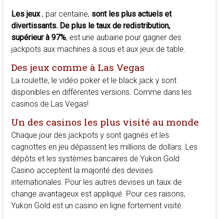
Les jeux
, par centaine,
sont les plus actuels et
divertissants. De plus le taux de redistribution,
supérieur à 97%
, est une aubaine pour gagner des
jackpots aux machines à sous et aux jeux de table.
Des jeux comme à Las Vegas
La roulette, le vidéo poker et le black jack y sont
disponibles en différentes versions. Comme dans les
casinos de Las Vegas!
Un des casinos les plus visité au monde
Chaque jour des jackpots y sont gagnés et les
cagnottes en jeu dépassent les millions de dollars. Les
dépôts et les systèmes bancaires de Yukon Gold
Casino acceptent la majorité des devises
internationales. Pour les autres devises un taux de
change avantageux est appliqué. Pour ces raisons,
Yukon Gold est un casino en ligne fortement visité.