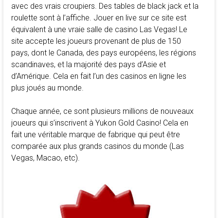
avec des vrais croupiers. Des tables de black jack et la
roulette sont à l’affiche. Jouer en live sur ce site est
équivalent à une vraie salle de casino Las Vegas! Le
site accepte les joueurs provenant de plus de 150
pays, dont le Canada, des pays européens, les régions
scandinaves, et la majorité des pays d’Asie et
d’Amérique. Cela en fait l’un des casinos en ligne les
plus joués au monde.
Chaque année, ce sont plusieurs millions de nouveaux
joueurs qui s’inscrivent à Yukon Gold Casino! Cela en
fait une véritable marque de fabrique qui peut être
comparée aux plus grands casinos du monde (Las
Vegas, Macao, etc).