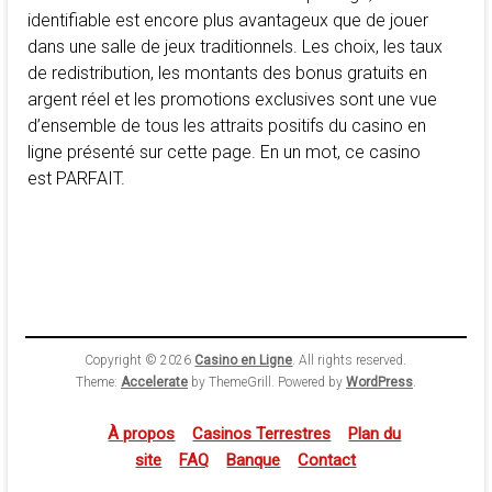
identifiable est encore plus avantageux que de jouer
dans une salle de jeux traditionnels. Les choix, les taux
de redistribution, les montants des bonus gratuits en
argent réel et les promotions exclusives sont une vue
d’ensemble de tous les attraits positifs du casino en
ligne présenté sur cette page. En un mot, ce casino
est PARFAIT.
Copyright © 2026
Casino en Ligne
. All rights reserved.
Theme:
Accelerate
by ThemeGrill. Powered by
WordPress
.
À propos
Casinos Terrestres
Plan du
site
FAQ
Banque
Contact