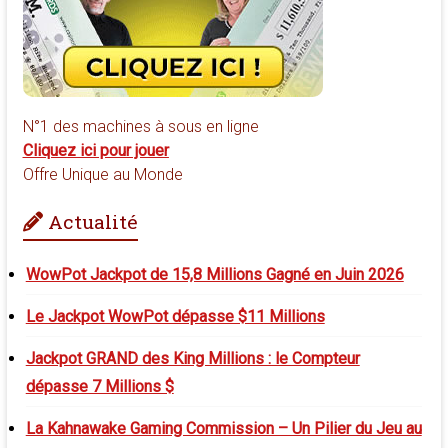
N°1 des machines à sous en ligne
Cliquez ici pour jouer
Offre Unique au Monde
Actualité
WowPot Jackpot de 15,8 Millions Gagné en Juin 2026
Le Jackpot WowPot dépasse $11 Millions
Jackpot GRAND des King Millions : le Compteur
dépasse 7 Millions $
La Kahnawake Gaming Commission – Un Pilier du Jeu au