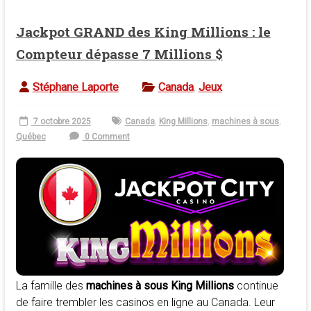
Jackpot GRAND des King Millions : le
Compteur dépasse 7 Millions $
Stéphane Laporte
Canada
,
Jeux
7 octobre 2025
Canada
,
King Millions
,
machines à sous
,
Québec
0 Comment
La famille des
machines à sous King Millions
continue
de faire trembler les casinos en ligne au Canada. Leur