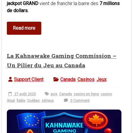
jackpot GRAND
vient de franchir la barre des
7 millions
de dollars.
Read more
La Kahnawake Gaming Commission –
Un Pilier du Jeu au Canada
Support Client
Canada
,
Casinos
,
Jeux
27 août 2025
avis
,
Canada
,
casino en ligne
,
casino
légal
,
fiable
,
Québec
,
sérieux
0 Comment