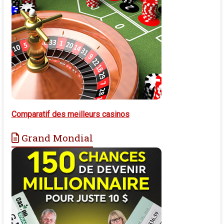
Comparatif des meilleurs casinos
Grand Mondial