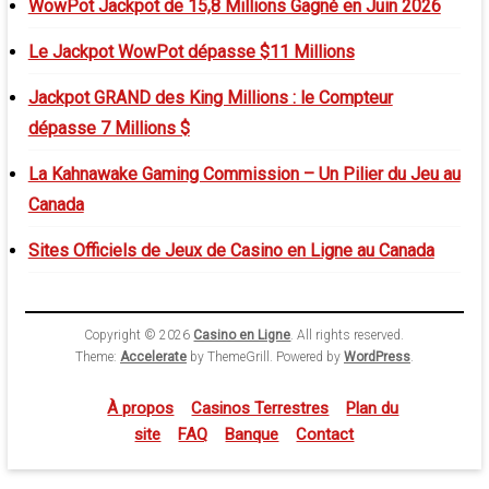
WowPot Jackpot de 15,8 Millions Gagné en Juin 2026
Le Jackpot WowPot dépasse $11 Millions
Jackpot GRAND des King Millions : le Compteur
dépasse 7 Millions $
La Kahnawake Gaming Commission – Un Pilier du Jeu au
Canada
Sites Officiels de Jeux de Casino en Ligne au Canada
Copyright © 2026
Casino en Ligne
. All rights reserved.
Theme:
Accelerate
by ThemeGrill. Powered by
WordPress
.
À propos
Casinos Terrestres
Plan du
site
FAQ
Banque
Contact