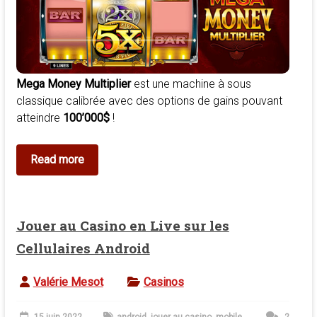
Mega Money Multiplier
est une machine à sous
classique calibrée avec des options de gains pouvant
atteindre
100’000$
!
Read more
Jouer au Casino en Live sur les
Cellulaires Android
Valérie Mesot
Casinos