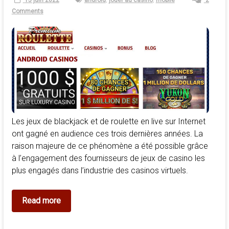
15 juin 2022
android
,
jouer au casino
,
mobile
2
Comments
Les jeux de blackjack et de roulette en live sur Internet
ont gagné en audience ces trois dernières années. La
raison majeure de ce phénomène a été possible grâce
à l’engagement des fournisseurs de jeux de casino les
plus engagés dans l’industrie des casinos virtuels.
Read more