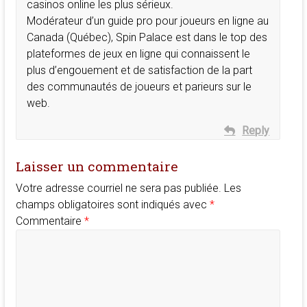
casinos online les plus sérieux.
Modérateur d’un guide pro pour joueurs en ligne au
Canada (Québec), Spin Palace est dans le top des
plateformes de jeux en ligne qui connaissent le
plus d’engouement et de satisfaction de la part
des communautés de joueurs et parieurs sur le
web.
Reply
Laisser un commentaire
Votre adresse courriel ne sera pas publiée.
Les
champs obligatoires sont indiqués avec
*
Commentaire
*