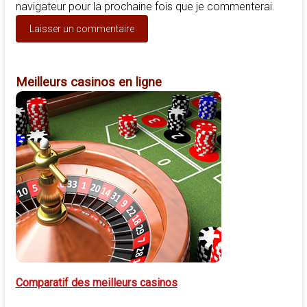
navigateur pour la prochaine fois que je commenterai.
Meilleurs casinos en ligne
Comparatif des meilleurs casinos