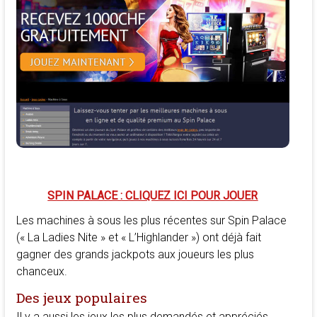
SPIN PALACE : CLIQUEZ ICI POUR JOUER
Les machines à sous les plus récentes sur Spin Palace
(« La Ladies Nite » et « L’Highlander ») ont déjà fait
gagner des grands jackpots aux joueurs les plus
chanceux.
Des jeux populaires
Il y a aussi les jeux les plus demandés et appréciés,