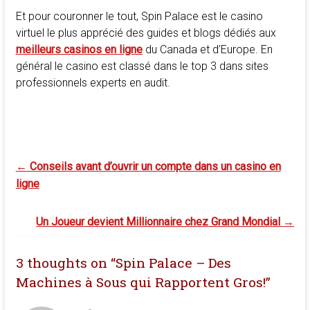
Et pour couronner le tout, Spin Palace est le casino
virtuel le plus apprécié des guides et blogs dédiés aux
meilleurs casinos en ligne
du Canada et d’Europe. En
général le casino est classé dans le top 3 dans sites
professionnels experts en audit.
←
Conseils avant d’ouvrir un compte dans un casino en
ligne
Un Joueur devient Millionnaire chez Grand Mondial
→
3 thoughts on “
Spin Palace – Des
Machines à Sous qui Rapportent Gros!
”