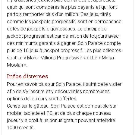
ceux qui sont considérés les plus payants et qui font
parfois remporter plus d’un million. Ces jeux, titrés
comme les jackpots progressifs, sont en permanence
dotés de jackpots gigantesques. Le principe du
jackpot progressif est par définition de toujours avec
des minimums garantis à gagner. Spin Palace compte
plus de 10 jeux à jackpot progressif. Les plus célèbres
sont Le « Major Millions Progressive » et Le « Mega
Moolah ».
Infos diverses
Pour en savoir plus sur Spin Palace, il suffit de le visiter
afin de s’y inscrire et y découvrir les nombreuses
options de jeu qui y sont offertes.
Cerise sur le gâteau, Spin Palace est compatible sur
mobile, tablette et PC, et de plus chaque nouveau
joueur y a droit à un bonus gratuit pouvant atteindre
1000 crédits.