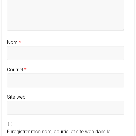
Nom
*
Courriel
*
Site web
Enregistrer mon nom, courriel et site web dans le