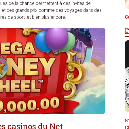
ues de la chance permettent à des invités de
, et des grands prix comme des voyages dans des
ures de sport, et bien plus encore.
C
N
es casinos du Net
Cl