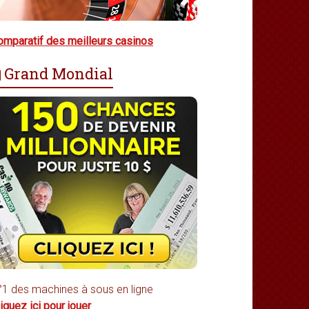
omparatif des meilleurs casinos
Grand Mondial
°1 des machines à sous en ligne
iquez ici pour jouer