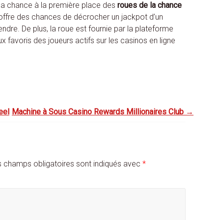
la chance à la première place des
roues de la chance
u offre des chances de décrocher un jackpot d’un
ndre. De plus, la roue est fournie par la plateforme
x favoris des joueurs actifs sur les casinos en ligne
eel
Machine à Sous Casino Rewards Millionaires Club
→
s champs obligatoires sont indiqués avec
*