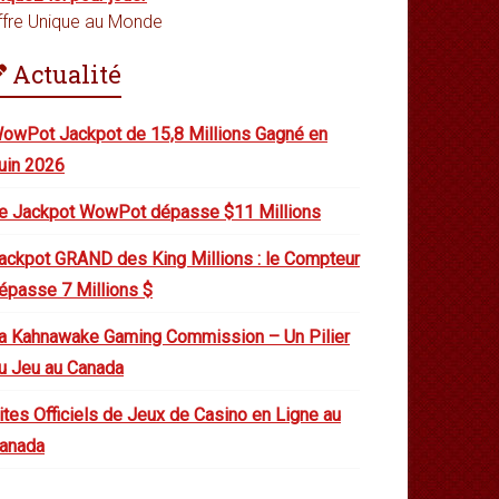
ffre Unique au Monde
Actualité
owPot Jackpot de 15,8 Millions Gagné en
uin 2026
e Jackpot WowPot dépasse $11 Millions
ackpot GRAND des King Millions : le Compteur
épasse 7 Millions $
a Kahnawake Gaming Commission – Un Pilier
u Jeu au Canada
ites Officiels de Jeux de Casino en Ligne au
anada