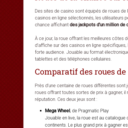
Des sites de casino sont équipés de roues de l
casinos en ligne sélectionnés, les utilisateurs
chance affichant
des jackpots d’un million de 
À ce jour, la roue offrant les meilleures côtes
d’affiche sur des casinos en ligne spécifiques,
forte audience. Jouable au format électroniqu
tablettes et des téléphones cellulaires.
Comparatif des roues de 
Près d’une centaine de roues différentes sont 
roues offrant toutes sortes de prix à gagner, il
réputation. Ces deux jeux sont :
Mega Wheel
, de Pragmatic Play
Jouable en live, la roue est au catalogue 
continents. Le plus grand prix à gagner 