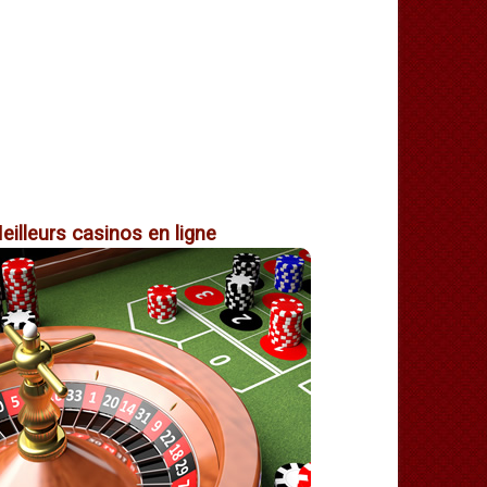
eilleurs casinos en ligne