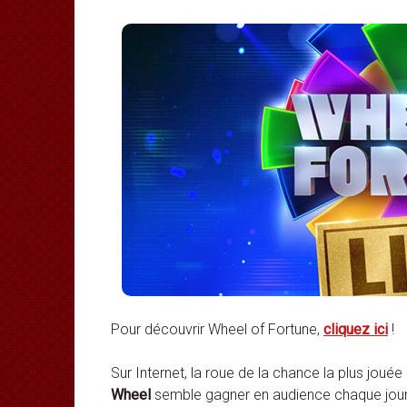
Pour découvrir Wheel of Fortune,
cliquez ici
!
Sur Internet, la roue de la chance la plus jouée 
Wheel
semble gagner en audience chaque jour. 