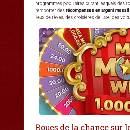
programmes populaires durant lesquels des ro
remporter des
récompenses en argent massif
lieux de rêves, des croisières de luxe, des voit
Roues de la chance sur l