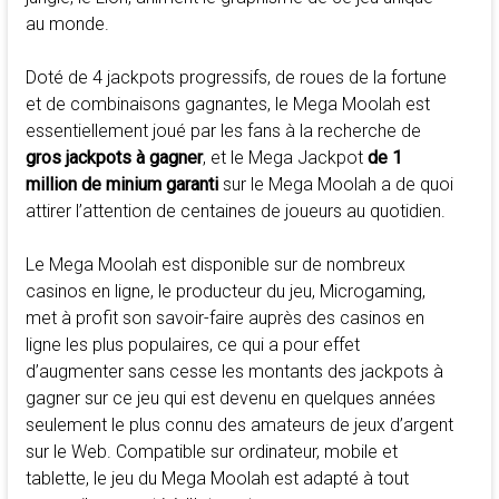
au monde.
Doté de 4 jackpots progressifs, de roues de la fortune
et de combinaisons gagnantes, le Mega Moolah est
essentiellement joué par les fans à la recherche de
gros jackpots à gagner
, et le Mega Jackpot
de 1
million de minium garanti
sur le Mega Moolah a de quoi
attirer l’attention de centaines de joueurs au quotidien.
Le Mega Moolah est disponible sur de nombreux
casinos en ligne, le producteur du jeu, Microgaming,
met à profit son savoir-faire auprès des casinos en
ligne les plus populaires, ce qui a pour effet
d’augmenter sans cesse les montants des jackpots à
gagner sur ce jeu qui est devenu en quelques années
seulement le plus connu des amateurs de jeux d’argent
sur le Web. Compatible sur ordinateur, mobile et
tablette, le jeu du Mega Moolah est adapté à tout