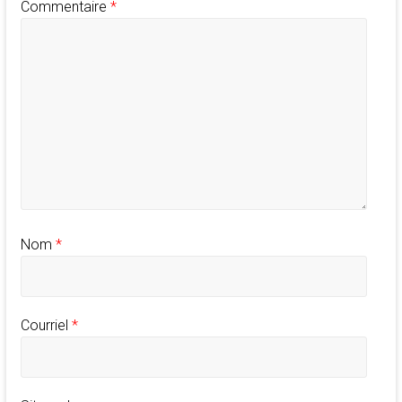
Commentaire
*
Nom
*
Courriel
*