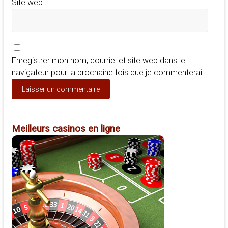
Site web
Enregistrer mon nom, courriel et site web dans le
navigateur pour la prochaine fois que je commenterai.
Meilleurs casinos en ligne