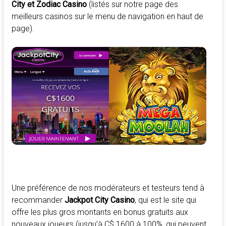
City et Zodiac Casino
(listés sur notre page des
meilleurs casinos sur le menu de navigation en haut de
page).
Une préférence de nos modérateurs et testeurs tend à
recommander
Jackpot City Casino
, qui est le site qui
offre les plus gros montants en bonus gratuits aux
nouveaux joueurs (jusqu’à C$ 1600 à 100%, qui peuvent