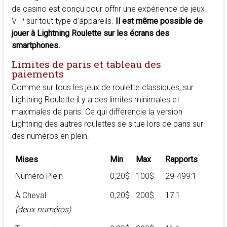
de casino est conçu pour offrir une expérience de jeux
VIP sur tout type d’appareils.
Il est même possible de
jouer à Lightning Roulette sur les écrans des
smartphones.
Limites de paris et tableau des
paiements
Comme sur tous les jeux de roulette classiques, sur
Lightning Roulette il y a des limites minimales et
maximales de paris. Ce qui différencie la version
Lightning des autres roulettes se situe lors de paris sur
des numéros en plein.
Mises
Min
Max
Rapports
Numéro Plein
0,20$
100$
29-499:1
À Cheval
0,20$
200$
17:1
(deux numéros)