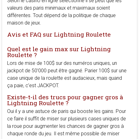
Selon le casino en ligne sélectionné il se peut que les
valeurs des paris minimaux et maximaux soient
différentes. Tout dépend de la politique de chaque
maison de jeux.
Avis et FAQ sur Lightning Roulette
Quel est le gain max sur Lightning
Roulette ?
Lors de mise de 100$ sur des numéros uniques, un
jackpot de 50’000 peut être gagné. Parier 100$ sur une
case unique de la roulette est audacieux, mais quand
ça paie, c’est JACKPOT.
Existe-t-il des trucs pour gagner gros à
Lightning Roulette ?
Oui il y a une astuce de paris qui booste les gains. Pour
ce faire il suffit de miser sur plusieurs cases uniques de
la roue pour augmenter les chances de gagner gros à
chaque ronde du jeu. Il est même possible de miser