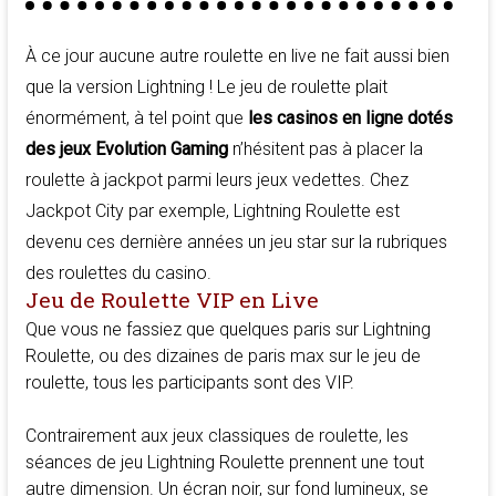
À ce jour aucune autre roulette en live ne fait aussi bien
que la version Lightning ! Le jeu de roulette plait
énormément, à tel point que
les casinos en ligne dotés
des jeux Evolution Gaming
n’hésitent pas à placer la
roulette à jackpot parmi leurs jeux vedettes. Chez
Jackpot City par exemple, Lightning Roulette est
devenu ces dernière années un jeu star sur la rubriques
des roulettes du casino.
Jeu de Roulette VIP en Live
Que vous ne fassiez que quelques paris sur Lightning
Roulette, ou des dizaines de paris max sur le jeu de
roulette, tous les participants sont des VIP.
Contrairement aux jeux classiques de roulette, les
séances de jeu Lightning Roulette prennent une tout
autre dimension. Un écran noir, sur fond lumineux, se