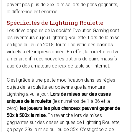
payent pas plus de 35x la mise lors de paris gagnants,
la différence est énorme.
Spécificités de Lightning Roulette
Les développeurs de la société Evolution Gaming sont
les inventeurs du jeu Lightning Roulette. Lors de la mise
en ligne du jeu en 2018, toute l’industrie des casinos
virtuels a été impressionnée. En effet, la roulette en live
amenait enfin des nouvelles options de gains massifs
auprès des amateurs de jeux de table sur Internet.
C’est grâce à une petite modification dans les règles
du jeu de la roulette européenne que la monture
Lightning a vu le jour.
Lors de mises sur des cases
uniques de la roulette
(les numéros de 1 à 36 et la
zéro),
les joueurs les plus chanceux peuvent gagner de
50x à 500x la mise.
En revanche lors de mises
gagnantes sur des cases uniques de Lightning Roulette,
ça paye 29x la mise au lieu de 35x. C’est grâce à ce