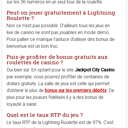
sur les 36 numéros en un seul tour de la roulette.
Peut-on jouer gratuitement à Lightning
Roulette ?
Non ce n’est pas possible. D’ailleurs tous les jeux en
live de casino ne sont pas jouables en mode démo.
Pour pallier ce manque l’astuce d’utiliser des bonus de
bienvenue est un bon truc.
Puis-je profiter de bonus gratuits aux
roulettes de casino ?
Oui bien sûr. En optant pour le site
Jackpot City Casino
par exemple, vous pourrez profiter de centaines de
dollars gratuits. La salle de jeux est celle qui permet
d’obtenir le plus de
bonus sur les premiers dépôts
. De
plus pour les joueurs fidélisés il y a des bonus de
loyauté à saisir.
Quel est le taux RTP du jeu ?
Le taux RTP de la Lightning Roulette est de 97%. C’est