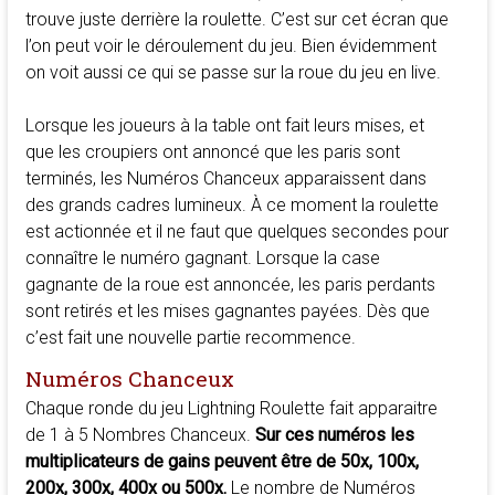
trouve juste derrière la roulette. C’est sur cet écran que
l’on peut voir le déroulement du jeu. Bien évidemment
on voit aussi ce qui se passe sur la roue du jeu en live.
Lorsque les joueurs à la table ont fait leurs mises, et
que les croupiers ont annoncé que les paris sont
terminés, les Numéros Chanceux apparaissent dans
des grands cadres lumineux. À ce moment la roulette
est actionnée et il ne faut que quelques secondes pour
connaître le numéro gagnant. Lorsque la case
gagnante de la roue est annoncée, les paris perdants
sont retirés et les mises gagnantes payées. Dès que
c’est fait une nouvelle partie recommence.
Numéros Chanceux
Chaque ronde du jeu Lightning Roulette fait apparaitre
de 1 à 5 Nombres Chanceux.
Sur ces numéros les
multiplicateurs de gains peuvent être de 50x, 100x,
200x, 300x, 400x ou 500x.
Le nombre de Numéros