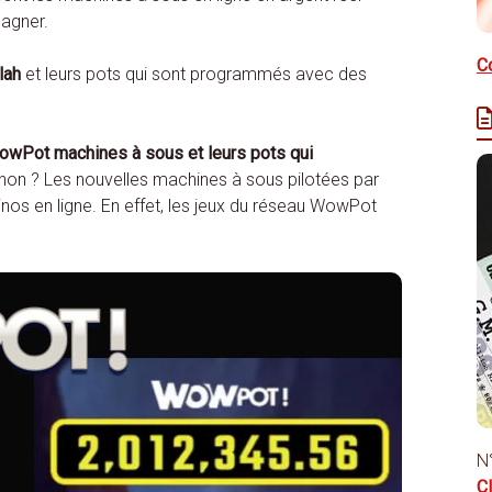
gagner.
C
lah
et leurs pots qui sont programmés avec des
s WowPot machines à sous et leurs pots qui
re, non ? Les nouvelles machines à sous pilotées par
os en ligne. En effet, les jeux du réseau WowPot
N
Cl