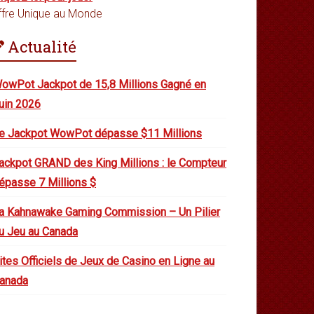
ffre Unique au Monde
Actualité
owPot Jackpot de 15,8 Millions Gagné en
uin 2026
e Jackpot WowPot dépasse $11 Millions
ackpot GRAND des King Millions : le Compteur
épasse 7 Millions $
a Kahnawake Gaming Commission – Un Pilier
u Jeu au Canada
ites Officiels de Jeux de Casino en Ligne au
anada