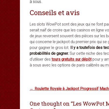
à sous.
Conseils et avis
Les slots WowPot sont des jeux qui ne font pas
serait naïf de croire que les casinos en ligne vo
de jeux reversent souvent des pièces sur les 
qui concerne le jackpot du premier prix qui se
pour gagner le gros lot.
Il y a toutefois des t
probabilités de gagner.
Sur cette niche des tech
d’utiliser des
tours gratuits sur dépôt
pour y arr
à sous avec les options de paris calibrés au
←
Roulette Royale à Jackpot Progressif
Mach
One thought on “
Les WowPot Ma