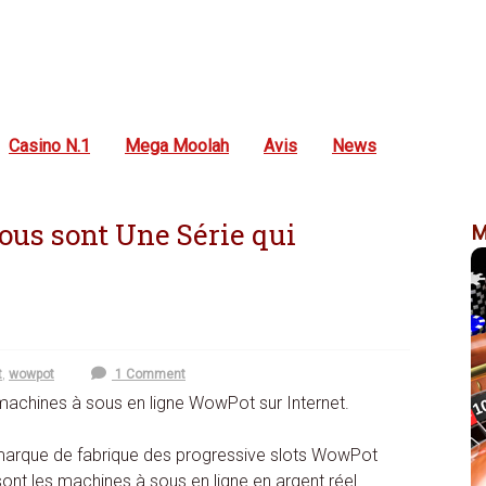
Casino N.1
Mega Moolah
Avis
News
us sont Une Série qui
M
t
,
wowpot
1 Comment
les machines à sous en ligne WowPot sur Internet.
marque de fabrique des progressive slots WowPot
sont les machines à sous en ligne en argent réel