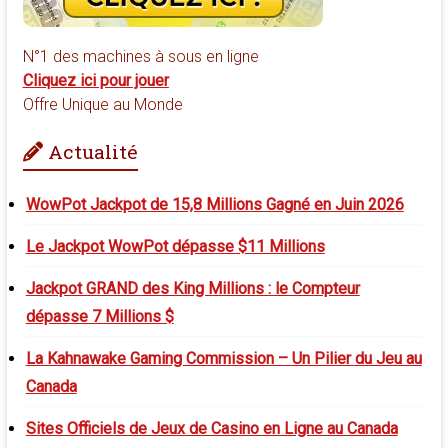
N°1 des machines à sous en ligne
Cliquez ici pour jouer
Offre Unique au Monde
Actualité
WowPot Jackpot de 15,8 Millions Gagné en Juin 2026
Le Jackpot WowPot dépasse $11 Millions
Jackpot GRAND des King Millions : le Compteur
dépasse 7 Millions $
La Kahnawake Gaming Commission – Un Pilier du Jeu au
Canada
Sites Officiels de Jeux de Casino en Ligne au Canada