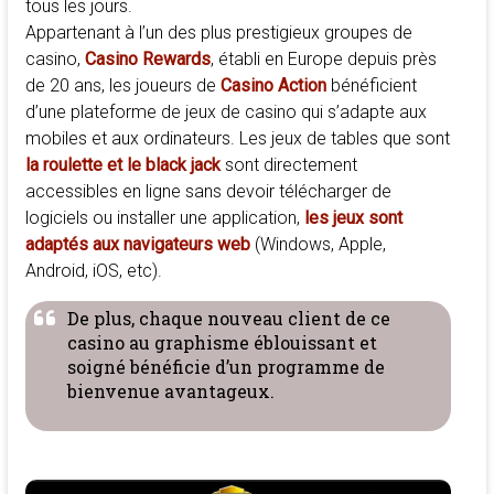
tous les jours.
Appartenant à l’un des plus prestigieux groupes de
casino,
Casino Rewards
, établi en Europe depuis près
de 20 ans, les joueurs de
Casino Action
bénéficient
d’une plateforme de jeux de casino qui s’adapte aux
mobiles et aux ordinateurs. Les jeux de tables que sont
la roulette et le black jack
sont directement
accessibles en ligne sans devoir télécharger de
logiciels ou installer une application,
les jeux sont
adaptés aux navigateurs web
(Windows, Apple,
Android, iOS, etc).
De plus, chaque nouveau client de ce
casino au graphisme éblouissant et
soigné bénéficie d’un programme de
bienvenue avantageux.