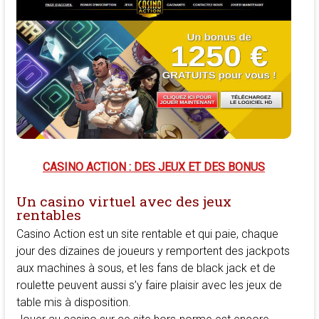
CASINO ACTION : DES JEUX ET DES BONUS
Un casino virtuel avec des jeux
rentables
Casino Action est un site rentable et qui paie, chaque
jour des dizaines de joueurs y remportent des jackpots
aux machines à sous, et les fans de black jack et de
roulette peuvent aussi s’y faire plaisir avec les jeux de
table mis à disposition.