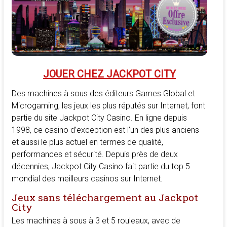
JOUER CHEZ JACKPOT CITY
Des machines à sous des éditeurs Games Global et
Microgaming, les jeux les plus réputés sur Internet, font
partie du site Jackpot City Casino. En ligne depuis
1998, ce casino d’exception est l’un des plus anciens
et aussi le plus actuel en termes de qualité,
performances et sécurité. Depuis près de deux
décennies, Jackpot City Casino fait partie du top 5
mondial des meilleurs casinos sur Internet.
Jeux sans téléchargement au Jackpot
City
Les machines à sous à 3 et 5 rouleaux, avec de