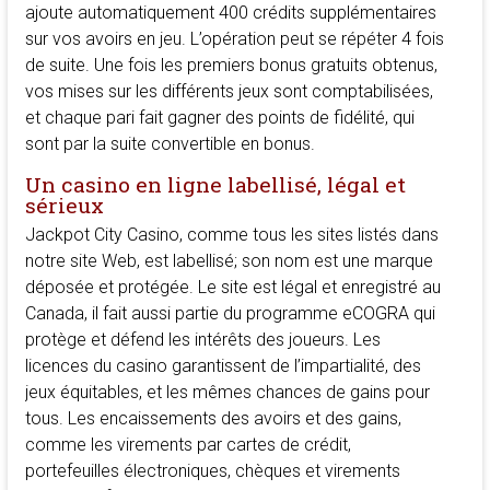
ajoute automatiquement 400 crédits supplémentaires
sur vos avoirs en jeu. L’opération peut se répéter 4 fois
de suite. Une fois les premiers bonus gratuits obtenus,
vos mises sur les différents jeux sont comptabilisées,
et chaque pari fait gagner des points de fidélité, qui
sont par la suite convertible en bonus.
Un casino en ligne labellisé, légal et
sérieux
Jackpot City Casino, comme tous les sites listés dans
notre site Web, est labellisé; son nom est une marque
déposée et protégée. Le site est légal et enregistré au
Canada, il fait aussi partie du programme eCOGRA qui
protège et défend les intérêts des joueurs. Les
licences du casino garantissent de l’impartialité, des
jeux équitables, et les mêmes chances de gains pour
tous. Les encaissements des avoirs et des gains,
comme les virements par cartes de crédit,
portefeuilles électroniques, chèques et virements